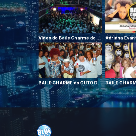
Vídeo do Baile Charme do Guto DJ (Edição Baile do Branco) CGC
BAILE CHARME do GUTO DJ (Kelly Price - Love sets you free)