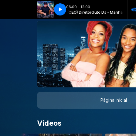
06:00 - 12:00
- Manhã da Blue com Guto DJ (CEO) Diretor
José James Promise In Love [BLUE]
José James Promise In Love [BLUE
Guto DJ - Manhã da Blue com 
Página Inicial
Vídeos