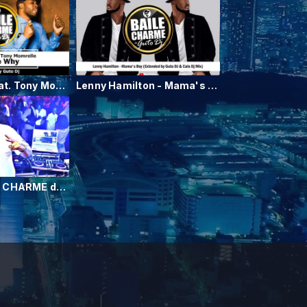
Reel People feat. Tony Momrelle - Tell Me Why (Ext. Remix by GUTO DJ)
Lenny Hamilton - Mama's Boy (Extended by Guto DJ & Caio DJ Mix)
Já foi no BAILE CHARME do GUTO DJ ?