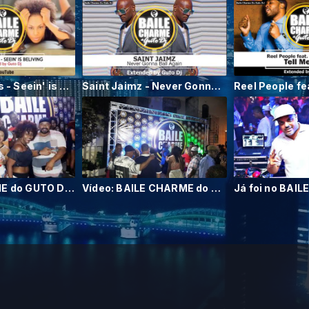
Adriana Evans - Seein' is Beliving (Extended by Guto DJ) R&B - GUTO DJ (O MELHOR DO CHARME)
Saint Jaimz - Never Gonna Ball Again (Ext. by GUTO DJ) O Melhor do Charme (Baile Charme do Guto DJ)
BAILE CHARME do GUTO DJ Veja este vídeo!
Vídeo: BAILE CHARME do GUTO DJ