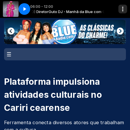
06:00 - 12:00
uto DJ (CEO) Diretor
How We Roll [BLUE]
Ciara & Crhis Brown - How We Roll [BLUE]
Guto DJ - Manhã da Blue com Guto DJ (CEO) Direto
Plataforma impulsiona
atividades culturais no
Cariri cearense
Ferramenta conecta diversos atores que trabalham
com a cultura.