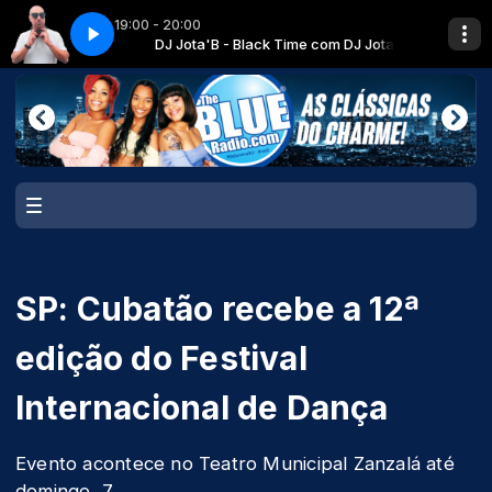
19:00 - 20:00
to DJ (CEO) Diretor
om DJ Jota'B
BT02.....DJ Jota'B
DJ Jota'B - Black Time com DJ Jota'B
Guto DJ - Charme Carioca com Guto DJ (CEO) Direto
SP: Cubatão recebe a 12ª
edição do Festival
Internacional de Dança
Evento acontece no Teatro Municipal Zanzalá até
domingo, 7